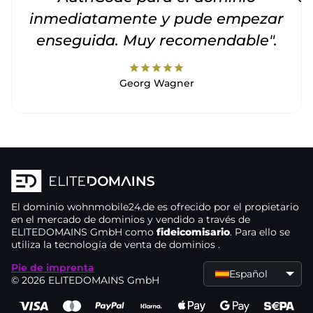
inmediatamente y pude empezar
enseguida. Muy recomendable".
star
star
star
star
star
Georg Wagner
El dominio
wohnmobile24.de
es ofrecido por el propietario
en el mercado de dominios
y vendido a través de
ELITEDOMAINS GmbH como
fideicomisario
. Para ello se
utiliza la tecnología de venta de dominios
.
Pie de imprenta
Español
© 2026 ELITEDOMAINS GmbH