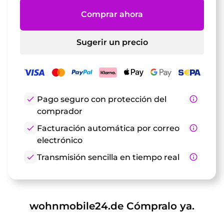
Comprar ahora
Sugerir un precio
check
Pago seguro con protección del
info_outline
comprador
check
Facturación automática por correo
info_outline
electrónico
check
Transmisión sencilla en tiempo real
info_outline
wohnmobile24.de Cómpralo ya.