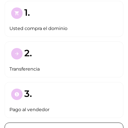
1.
shopping_cart
Usted compra el dominio
2.
arrow_forward
Transferencia
3.
paid
Pago al vendedor