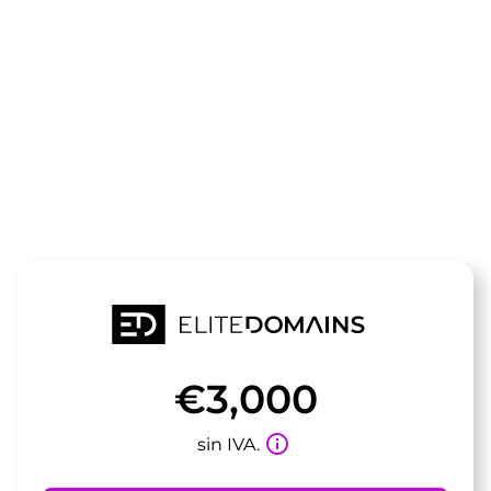
El dominio
wohnmobile2
está a la venta
€3,000
info_outline
sin IVA.